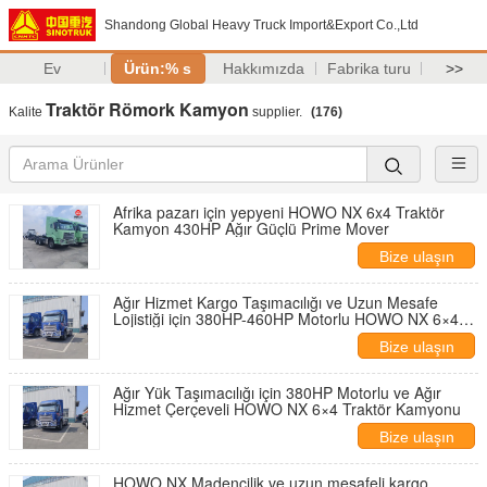
Shandong Global Heavy Truck Import&Export Co.,Ltd
Ev
Ürün:% s
Hakkımızda
Fabrika turu
>>
Traktör Römork Kamyon
Kalite
supplier.
(176)
Afrika pazarı için yepyeni HOWO NX 6x4 Traktör
Kamyon 430HP Ağır Güçlü Prime Mover
Bize ulaşın
Ağır Hizmet Kargo Taşımacılığı ve Uzun Mesafe
Lojistiği için 380HP-460HP Motorlu HOWO NX 6×4
Traktör Kamyonu
Bize ulaşın
Ağır Yük Taşımacılığı için 380HP Motorlu ve Ağır
Hizmet Çerçeveli HOWO NX 6×4 Traktör Kamyonu
Bize ulaşın
HOWO NX Madencilik ve uzun mesafeli kargo