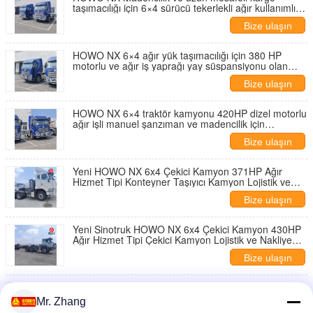
taşımacılığı için 6×4 sürücü tekerlekli ağır kullanımlı
dizel motorlu ve yüksek çatılı yatak kabinli traktör
Bize ulaşın
kamyonu
HOWO NX 6×4 ağır yük taşımacılığı için 380 HP
motorlu ve ağır iş yaprağı yay süspansiyonu olan
traktör kamyonu
Bize ulaşın
HOWO NX 6×4 traktör kamyonu 420HP dizel motorlu
ağır işli manuel şanzıman ve madencilik için
güçlendirilmiş şasi
Bize ulaşın
Yeni HOWO NX 6x4 Çekici Kamyon 371HP Ağır
Hizmet Tipi Konteyner Taşıyıcı Kamyon Lojistik ve
Nakliye Hizmetleri İçin
Bize ulaşın
Yeni Sinotruk HOWO NX 6x4 Çekici Kamyon 430HP
Ağır Hizmet Tipi Çekici Kamyon Lojistik ve Nakliye
İçin
Bize ulaşın
Yeni HOWO NX 6x4 traktör başlı kamyon 371HP ağır
yüklü lojistik taşımacılığı için dizel başlıca taşıyıcı
Mr. Zhang