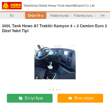
Shandong Global Heavy Truck Import&Export Co.,Ltd
Ev
Ürün:% s
Hakkımızda
Fabrika turu
>>
300L Tank Howo A7 Traktör Kamyon 4 × 2 Camion Euro 2
Dizel Yakıt Tipi
En iyi fiyat
Bize ulaşın