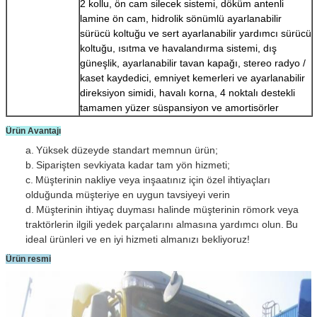
2 kollu, ön cam silecek sistemi, döküm antenli
lamine ön cam, hidrolik sönümlü ayarlanabilir
sürücü koltuğu ve sert ayarlanabilir yardımcı sürücü
koltuğu, ısıtma ve havalandırma sistemi, dış
güneşlik, ayarlanabilir tavan kapağı, stereo radyo /
kaset kaydedici, emniyet kemerleri ve ayarlanabilir
direksiyon simidi, havalı korna, 4 noktalı destekli
tamamen yüzer süspansiyon ve amortisörler
Ürün Avantajı
a.
Yüksek düzeyde standart memnun ürün;
b.
Siparişten sevkiyata kadar tam yön hizmeti;
c.
Müşterinin nakliye veya inşaatınız için özel ihtiyaçları
olduğunda müşteriye en uygun tavsiyeyi verin
d.
Müşterinin ihtiyaç duyması halinde müşterinin römork veya
traktörlerin ilgili yedek parçalarını almasına yardımcı olun.
Bu
ideal ürünleri ve en iyi hizmeti almanızı bekliyoruz!
Ürün resmi