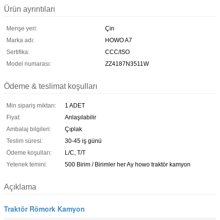
Ürün ayrıntıları
Menşe yeri:
Çin
Marka adı:
HOWO A7
Sertifika:
CCC/ISO
Model numarası:
ZZ4187N3511W
Ödeme & teslimat koşulları
Min sipariş miktarı:
1 ADET
Fiyat:
Anlaşılabilir
Ambalaj bilgileri:
Çıplak
Teslim süresi:
30-45 iş günü
Ödeme koşulları:
L/C, T/T
Yetenek temini:
500 Birim / Birimler her Ay howo traktör kamyon
Açıklama
Traktör Römork Kamyon