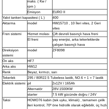
maks.
(
Kw /
rpm
)
Emisyon
EURO II
Yakıt tankeri kapasitesi
(
L
)
400
Aktarma
model
HW15710
, 10 İleri vites, 2 Geri
vites
Fren sistemi
Hizmet molası
Çift devreli basınçlı hava freni
El freni
yay enerjisi, arka tekerleklerde
çalışan basınçlı hava
Direksiyon
model
ZF8098
sistemi
Ön aks
HF7
Arka aks
HW12
Renk
Beyaz, kırmızı, sarı
Tekerlek
295 / 80R22.5
Tubeless lastik, NO.6 + 1 = 7 lastik
Elektrik sistemi
pil
2x12V / 165Ah
Alternatör
28V-1500KW
starter
7.5 kW gücünde doğru / 24V
Taksi
HOWO76 kabin (tek uyku, klimalı)
, tamamen çelik
ileri kontrol, 70º öne hidrolik olarak eğilebilir, üç hızlı