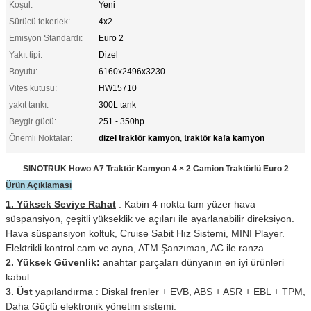
Koşul:
Yeni
Sürücü tekerlek:
4x2
Emisyon Standardı:
Euro 2
Yakıt tipi:
Dizel
Boyutu:
6160x2496x3230
Vites kutusu:
HW15710
yakıt tankı:
300L tank
Beygir gücü:
251 - 350hp
dizel traktör kamyon
traktör kafa kamyon
Önemli Noktalar:
,
SINOTRUK Howo A7 Traktör Kamyon 4 × 2 Camion Traktörlü Euro 2
Ürün Açıklaması
1. Yüksek Seviye Rahat
:
Kabin 4 nokta tam yüzer hava
süspansiyon, çeşitli yükseklik ve açıları ile ayarlanabilir direksiyon.
Hava süspansiyon koltuk, Cruise Sabit Hız Sistemi, MINI Player.
Elektrikli kontrol cam ve ayna, ATM Şanzıman, AC ile ranza.
2. Yüksek Güvenlik:
anahtar parçaları dünyanın en iyi ürünleri
kabul
3. Üst
yapılandırma
:
Diskal frenler + EVB, ABS + ASR + EBL + TPM,
Daha Güçlü elektronik yönetim sistemi.