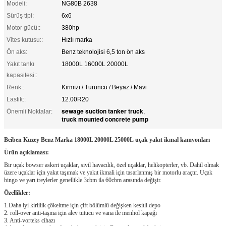
Modeli:
NG80B 2638
Sürüş tipi:
6x6
Motor gücü::
380hp
Vites kutusu::
Hızlı marka
Ön aks:
Benz teknolojisi 6,5 ton ön aks
Yakıt tankı
18000L 16000L 20000L
kapasitesi::
Renk::
Kırmızı / Turuncu / Beyaz / Mavi
Lastik::
12.00R20
sewage suction tanker truck
Önemli Noktalar:
,
truck mounted concrete pump
Beiben Kuzey Benz Marka 18000L 20000L 25000L
uçak yakıt ikmal kamyonları
Ürün açıklaması:
Bir uçak bowser askeri uçaklar, sivil havacılık, özel uçaklar, helikopterler, vb. Dahil olmak
üzere uçaklar için yakıt taşımak ve yakıt ikmali için tasarlanmış bir motorlu araçtır. Uçak
bingo ve yarı treylerler genellikle 3cbm ila 60cbm arasında değişir.
Özellikler:
1.Daha iyi kirlilik çökeltme için çift bölümlü değişken kesitli depo
2. roll-over anti-taşma için alev tutucu ve vana ile menhol kapağı
3. Anti-vorteks cihazı