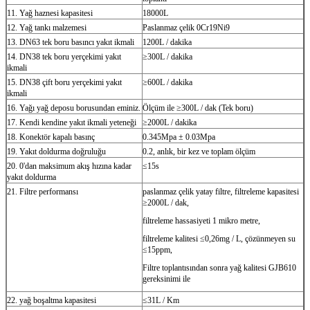
11. Yağ haznesi kapasitesi
18000L
12. Yağ tankı malzemesi
Paslanmaz çelik 0Cr19Ni9
13. DN63 tek boru basıncı yakıt ikmali
1200L / dakika
14. DN38 tek boru yerçekimi yakıt
≥300L / dakika
ikmali
15. DN38 çift boru yerçekimi yakıt
≥600L / dakika
ikmali
16. Yağı yağ deposu borusundan eminiz.
Ölçüm ile ≥300L / dak (Tek boru)
17. Kendi kendine yakıt ikmali yeteneği
≥2000L / dakika
18. Konektör kapalı basınç
0.345Mpa ± 0.03Mpa
19. Yakıt doldurma doğruluğu
0.2, anlık, bir kez ve toplam ölçüm
20. 0'dan maksimum akış hızına kadar
≤15s
yakıt doldurma
21. Filtre performansı
paslanmaz çelik yatay filtre, filtreleme kapasitesi
≥2000L / dak,
filtreleme hassasiyeti 1 mikro metre,
filtreleme kalitesi ≤0,26mg / L, çözünmeyen su
≤15ppm,
Filtre toplantısından sonra yağ kalitesi GJB610
gereksinimi ile
22. yağ boşaltma kapasitesi
≤31L / Km