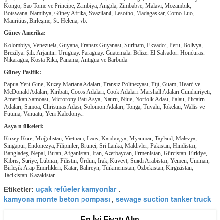
Kongo, Sao Tome ve Principe, Zambiya, Angola, Zimbabve, Malavi, Mozambik,
Botswana, Namibya, Güney Afrika, Svaziland, Lesotho, Madagaskar, Como Luo,
Mauritius, Birleşme, St. Helena, vb.
Güney Amerika:
Kolombiya, Venezuela, Guyana, Fransız Guyanası, Surinam, Ekvador, Peru, Bolivya,
Brezilya, Şili, Arjantin, Uruguay, Paraguay, Guatemala, Belize, El Salvador, Honduras,
Nikaragua, Kosta Rika, Panama, Antigua ve Barbuda
Güney Pasifik:
Papua Yeni Gine, Kuzey Mariana Adaları, Fransız Polinezyası, Fiji, Guam, Heard ve
McDonald Adaları, Kiribati, Cocos Adaları, Cook Adaları, Marshall Adaları Cumhuriyeti,
Amerikan Samoası, Microrony Batı Asya, Nauru, Niue, Norfolk Adası, Palau, Pitcairn
Adaları, Samoa, Christmas Adası, Solomon Adaları, Tonga, Tuvalu, Tokelau, Wallis ve
Futuna, Vanuatu, Yeni Kaledonya.
Asya
n
ülkeleri:
Kuzey Kore, Moğolistan, Vietnam, Laos, Kamboçya, Myanmar, Tayland, Malezya,
Singapur, Endonezya, Filipinler, Brunei, Sri Lanka, Maldivler, Pakistan, Hindistan,
Bangladeş, Nepal, Butan, Afganistan, İran, Azerbaycan, Ermenistan, Gürcistan Türkiye,
Kıbrıs, Suriye, Lübnan, Filistin, Ürdün, Irak, Kuveyt, Suudi Arabistan, Yemen, Umman,
Birleşik Arap Emirlikleri, Katar, Bahreyn, Türkmenistan, Özbekistan, Kırgızistan,
Tacikistan, Kazakistan.
uçak refüeler kamyonlar
Etiketler:
,
kamyona monte beton pompası
sewage suction tanker truck
,
En İyi Fiyatı Alın