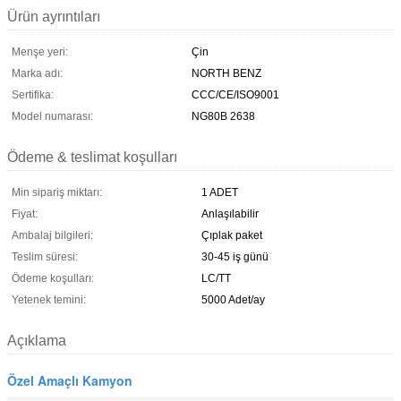
Ürün ayrıntıları
Menşe yeri:
Çin
Marka adı:
NORTH BENZ
Sertifika:
CCC/CE/ISO9001
Model numarası:
NG80B 2638
Ödeme & teslimat koşulları
Min sipariş miktarı:
1 ADET
Fiyat:
Anlaşılabilir
Ambalaj bilgileri:
Çıplak paket
Teslim süresi:
30-45 iş günü
Ödeme koşulları:
LC/TT
Yetenek temini:
5000 Adet/ay
Açıklama
Özel Amaçlı Kamyon