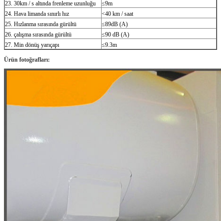
23. 30km / s altında frenleme uzunluğu
≤9m
24. Hava limanda sınırlı hız
<40 km / saat
25. Hızlanma sırasında gürültü
≤89dB (A)
26. çalışma sırasında gürültü
≤90 dB (A)
27. Min dönüş yarıçapı
≤9.3m
Ürün fotoğrafları: