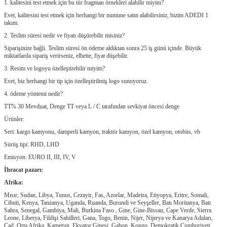
1. kalitesini test etmek için bu tür fragman örnekleri alabilir miyim?
Sunmak
Evet, kalitesini test etmek için herhangi bir numune satın alabilirsiniz, bizim ADEDI 1
takım.
2. Teslim süresi nedir ve fiyatı düşürebilir misiniz?
Siparişinize bağlı.
Teslim süresi ön ödeme aldıktan sonra 25 iş günü içinde.
Büyük
miktarlarda sipariş verirseniz, elbette, fiyat düşebilir.
3. Resim ve logoyu özelleştirebilir miyim?
Evet, biz herhangi bir tip için özelleştirilmiş logo sunuyoruz.
4. ödeme yöntemi nedir?
TT% 30 Mevduat, Denge TT veya L / C tarafından sevkiyat öncesi denge
Ürünler:
Seri: kargo kamyonu, damperli kamyon, traktör kamyon, özel kamyon, otobüs, vb
Sürüş tipi: RHD, LHD
Emisyon: EURO II, III, IV, V
İhracat pazarı:
Afrika:
Mısır, Sudan, Libya, Tunus, Cezayir, Fas, Azorlar, Madeira, Etiyopya, Eritre, Somali,
Cibuti, Kenya, Tanzanya, Uganda, Ruanda, Burundi ve Seyşeller, Batı Moritanya, Batı
Sahra, Senegal, Gambiya, Mali, Burkina Faso , Gine, Gine-Bissau, Cape Verde, Sierra
Leone, Liberya, Fildişi Sahilleri, Gana, Togo, Benin, Nijer, Nijerya ve Kanarya Adaları,
Çad, Orta Afrika, Kamerun, Ekvator Ginesi, Gabon, Kongo, Demokratik Cumhuriyeti