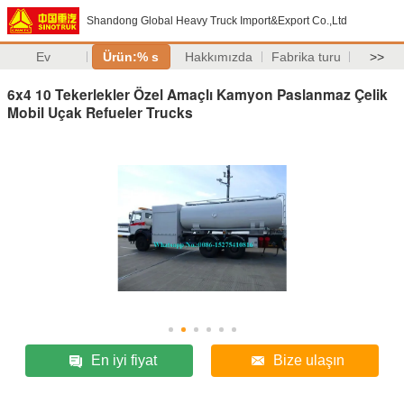
Shandong Global Heavy Truck Import&Export Co.,Ltd
Ev
Ürün:% s
Hakkımızda
Fabrika turu
>>
6x4 10 Tekerlekler Özel Amaçlı Kamyon Paslanmaz Çelik
Mobil Uçak Refueler Trucks
En iyi fiyat
Bize ulaşın