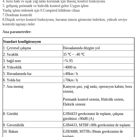
4. boru hattı ve uçak yağ tankı korumak için Basınç kontrol fonksiyonu
5. gelişmiş pnömatik ve hidrolik kontrol gelen Uygun işlem
Yanlış işlem önlemek için 6.Compired kilitleme cihazı
7.Deadman kontrolü
8.Düşük seviye kontrol fonksiyonu, havanın izinsiz girmesini önlerken, yüksek seviye
kontrolü taşmayı önler
Ana parametreler:
Standart konfigürasyon
1. Çevresel çalışma
Havaalanında düzgün yol
2. Sıcaklık
35 ℃ ~ -40 ℃
3. bağıl nem
<% 95
4. Yükseklik
<4000 m
5. Havaalanında hız
≤40km / h
6. Yolda hız
≤70km / h
7. Ana montaj
Kamyon şasi, yağ tankı, operasyon kabini, boru
sistemi,
Pnömatik kontrol sistemi, Hidrolik sistem,
Elektrik sistemi
8. Gürültü
GJB4433 gereksinimi ile toplantı, çalışma
gürültüsü ≤90dB (A)
9. Güvenilirlik
GJB4433, MTBF≥80h gereksinimi ile toplantı
10. Bakım
GJB368B, MTTB≤30min gereksinimi ile
toplantı