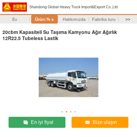
Shandong Global Heavy Truck Import&Export Co.,Ltd
Ev
Ürün:% s
Hakkımızda
Fabrika turu
>>
20cbm Kapasiteli Su Taşıma Kamyonu Ağır Ağırlık
12R22.5 Tubeless Lastik
En iyi fiyat
Bize ulaşın