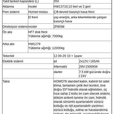
Yakıt tankeri kapasitesi (L)
350
Aktarma
model
HW13710,10 ileri ve 2 geri
Fren sistemi
Hizmet molası
Çift devreli basınçlı hava freni
El freni
yay enerjisi, arka tekerleklerde çalışan
basınçlı hava
Direksiyon sistemi
model
ZF8098
Ön aks
HF7 disk freni
Yükleme ağırlığı: 7000kg
Arka aks
HW1279
Yükleme ağırlığı: 12000kg
Tekerlek
12.00-20 10 + 1pare
Elektrik sistemi
pil
2x12V / 165Ah
Alternatör
28V-1500KW
starter
7.5 kW gücünde doğru
/ 24V
Taksi
HOWO76 standart kabin, kabinli bir adet
klima, tamamen çelik ileri kontrol, öne
doğru 55º hidrolik olarak eğilebilen, üç
hıza sahip 2 kollu ön cam silecek sistemi,
döküm antenli lamine ön cam, hidrolik
olarak sönümlü ayarlanabilir sürücü
koltuğu ve rijit ayarlanabilir yardımcı
sürücü koltuğu, ısıtma ve havalandırma
sistemi, dış güneşlik, ayarlanabilir tavan