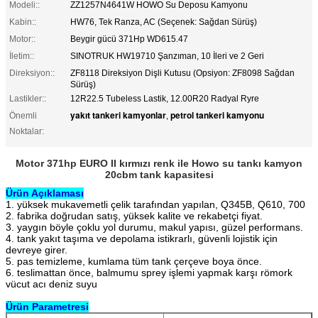
Modeli::
ZZ1257N4641W HOWO Su Deposu Kamyonu
Kabin::
HW76, Tek Ranza, AC (Seçenek: Sağdan Sürüş)
Motor::
Beygir gücü 371Hp WD615.47
İletim::
SINOTRUK HW19710 Şanzıman, 10 İleri ve 2 Geri
Direksiyon::
ZF8118 Direksiyon Dişli Kutusu (Opsiyon: ZF8098 Sağdan
Sürüş)
Lastikler::
12R22.5 Tubeless Lastik, 12.00R20 Radyal Ryre
yakıt tankeri kamyonlar
petrol tankeri kamyonu
Önemli
,
Noktalar:
Motor 371hp EURO II kırmızı renk ile Howo su tankı kamyon
20cbm tank kapasitesi
Ürün Açıklaması
1. yüksek mukavemetli çelik tarafından yapılan, Q345B, Q610, 700
2. fabrika doğrudan satış, yüksek kalite ve rekabetçi fiyat.
3. yaygın böyle çoklu yol durumu, makul yapısı, güzel performans.
4. tank yakıt taşıma ve depolama istikrarlı, güvenli lojistik için
devreye girer.
5. pas temizleme, kumlama tüm tank çerçeve boya önce.
6. teslimattan önce, balmumu sprey işlemi yapmak karşı römork
vücut acı deniz suyu
Ürün Parametresi