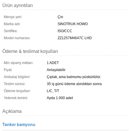
Ürün ayrıntıları
Menşe yeri:
Çin
Marka adı:
SINOTRUK HOWO
Sertifika:
ISO/CCC
Model numarası:
ZZ1257M4647C LHD
Ödeme & teslimat koşulları
Min sipariş miktarı:
1 ADET
Fiyat:
Anlaşılabilir
Ambalaj bilgileri:
Çıplak, ama balmumu püskürtülür.
Teslim süresi:
35 iş günü ödeme alındıktan sonra
Ödeme koşulları:
L/C, T/T
Yetenek temini:
Ayda 1.000 adet
Açıklama
Tanker kamyonu