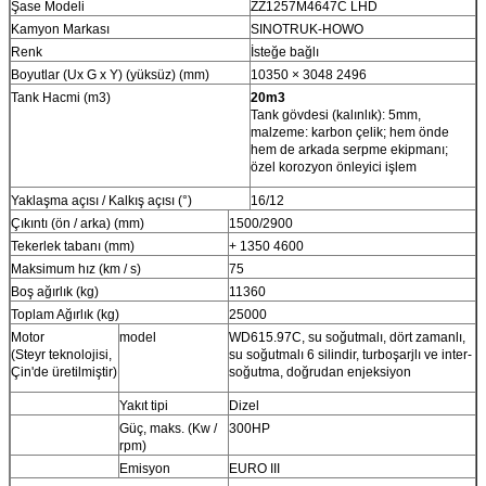
Şase Modeli
ZZ1257M4647C LHD
Kamyon Markası
SINOTRUK-HOWO
Renk
İsteğe bağlı
Boyutlar (Ux G x Y) (yüksüz) (mm)
10350 × 3048 2496
Tank Hacmi (m3)
20m3
Tank gövdesi (kalınlık): 5mm,
malzeme: karbon çelik; hem önde
hem de arkada serpme ekipmanı;
özel korozyon önleyici işlem
Yaklaşma açısı / Kalkış açısı (°)
16/12
Çıkıntı (ön / arka) (mm)
1500/2900
Tekerlek tabanı (mm)
+ 1350 4600
Maksimum hız (km / s)
75
Boş ağırlık (kg)
11360
Toplam Ağırlık (kg)
25000
Motor
model
WD615.97C, su soğutmalı, dört zamanlı,
(Steyr teknolojisi,
su soğutmalı 6 silindir, turboşarjlı ve inter-
Çin'de üretilmiştir)
soğutma, doğrudan enjeksiyon
Yakıt tipi
Dizel
Güç, maks. (Kw /
300HP
rpm)
Emisyon
EURO III