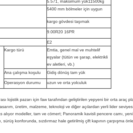
5.571, maksimum yük11500kg
5400 mm bölmeler için uygun
kargo gövdesi taşımak
9.00R20 16PR
E2
Kargo türü
Emtia, genel mal ve muhtelif
eşyalar (tütün ve şarap, elektrikli
ev aletleri, vb.)
Ana çalışma koşulu
Gidiş dönüş tam yük
Operasyon durumu
uzun ve orta yolculuk
arası lojistik pazarı için faw tarafından geliştirilen yepyeni bir orta araç p
tasarım, üretim, malzeme, teknoloji ve diğer açılardan yerli lider seviye
ras alıyor modeller, tam ve cömert; Panoramik kavisli pencere camı, ye
, sürüş konforunda, sızdırmaz hale getirilmiş çift kapının çarpışma önleyic