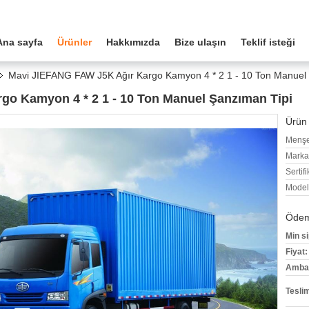
Ana sayfa
Ürünler
Hakkımızda
Bize ulaşın
Teklif isteği
Mavi JIEFANG FAW J5K Ağır Kargo Kamyon 4 * 2 1 - 10 Ton Manuel
go Kamyon 4 * 2 1 - 10 Ton Manuel Şanzıman Tipi
Ürün 
Menşe
Marka
Sertifi
Model
Ödeme
Min si
Fiyat:
Ambala
Tesli