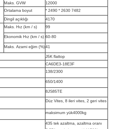
Maks.
GVW
12000
Ortalama boyut
* 2490 * 2630 7482
Dingil açıklığı
4170
Maks.
Hız (km / s)
99
Ekonomik Hız (km / s)
60-80
Maks.
Azami eğim (%)
41
J5K flattop
CA6DE3-18E3F
138/2300
650/1400
8JS85TE
Düz Vites, 8 ileri vites, 2 geri vites
maksimum yük4000kg
435 tek azaltma, azaltma oranı