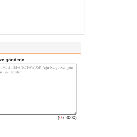
ze gönderin
(
0
/ 3000)