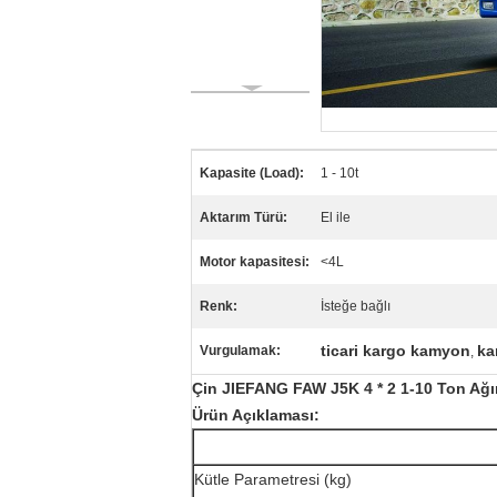
Kapasite (Load):
1 - 10t
Aktarım Türü:
El ile
Motor kapasitesi:
<4L
Renk:
İsteğe bağlı
ticari kargo kamyon
ka
Vurgulamak:
,
Çin JIEFANG FAW J5K 4 * 2 1-10 Ton Ağ
Ürün Açıklaması:
Kütle Parametresi (kg)