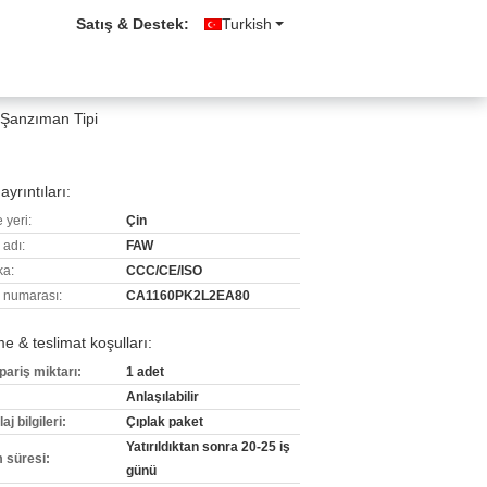
Satış & Destek:
Turkish
 Şanzıman Tipi
ayrıntıları:
 yeri:
Çin
 adı:
FAW
ka:
CCC/CE/ISO
 numarası:
CA1160PK2L2EA80
 & teslimat koşulları:
pariş miktarı:
1 adet
Anlaşılabilir
j bilgileri:
Çıplak paket
Yatırıldıktan sonra 20-25 iş
m süresi:
günü