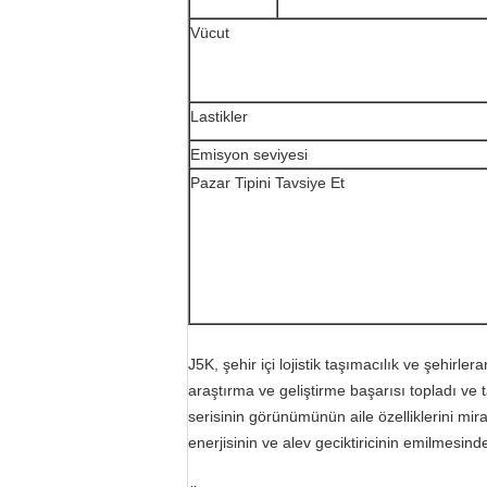
Vücut
Lastikler
Emisyon seviyesi
Pazar Tipini Tavsiye Et
J5K, şehir içi lojistik taşımacılık ve şehirler
araştırma ve geliştirme başarısı topladı ve 
serisinin görünümünün aile özelliklerini mi
enerjisinin ve alev geciktiricinin emilmesinde