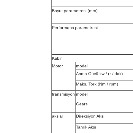
Boyut parametresi (mm)
Performans parametresi
Kabin
Motor
model
Anma Gücü kw / (r / dak)
Maks.
Tork (Nm / rpm)
transmisyon
model
Gears
akslar
Direksiyon Aksı
Tahrik Aksı