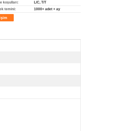
 koşulları:
L/C, T/T
ek temini:
1000+ adet + ay
tişim