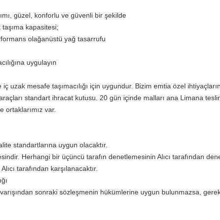
mı, güzel, konforlu ve güvenli bir şekilde
 taşıma kapasitesi;
formans olağanüstü yağ tasarrufu
acılığına uygulayın
 iç uzak mesafe taşımacılığı için uygundur. Bizim emtia özel ihtiyaçlar
e araçları standart ihracat kutusu. 20 gün içinde malları ana Limana t
e ortaklarımız var.
lite standartlarına uygun olacaktır.
sindir.
Herhangi bir üçüncü tarafın denetlemesinin Alıcı tarafından d
lıcı tarafından karşılanacaktır.
ığı
ların varışından sonraki sözleşmenin hükümlerine uygun bulunmazsa, gerekl