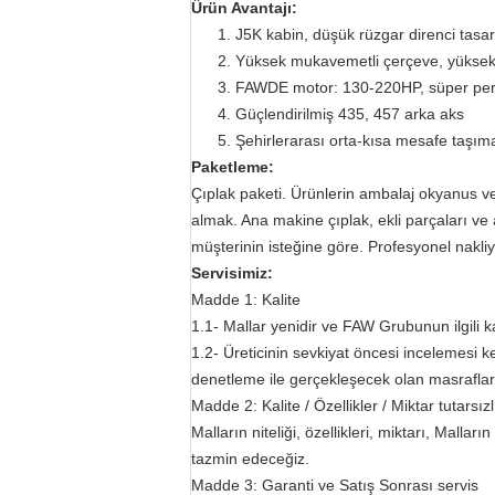
Ürün Avantajı:
1. J5K kabin, düşük rüzgar direnci tasarı
2. Yüksek mukavemetli çerçeve, yüksek
3. FAWDE motor: 130-220HP, süper per
4. Güçlendirilmiş 435, 457 arka aks
5. Şehirlerarası orta-kısa mesafe taşım
Paketleme:
Çıplak paketi. Ürünlerin ambalaj okyanus ve
almak. Ana makine çıplak, ekli parçaları v
müşterinin isteğine göre. Profesyonel nakliy
Servisimiz:
Madde 1: Kalite
1.1- Mallar yenidir ve FAW Grubunun ilgili ka
1.2- Üreticinin sevkiyat öncesi incelemesi ke
denetleme ile gerçekleşecek olan masraflar A
Madde 2: Kalite / Özellikler / Miktar tutarsızl
Malların niteliği, özellikleri, miktarı, Mal
tazmin edeceğiz.
Madde 3: Garanti ve Satış Sonrası servis