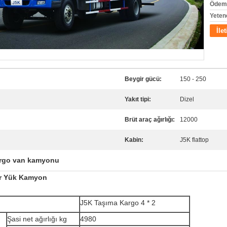
Ödeme
Yeten
İle
Beygir gücü:
150 - 250
Yakıt tipi:
Dizel
Brüt araç ağırlığı:
12000
Kabin:
J5K flattop
rgo van kamyonu
ır Yük Kamyon
J5K Taşıma Kargo 4 * 2
Şasi net ağırlığı kg
4980