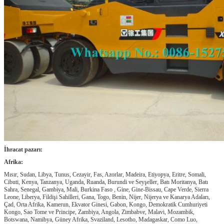
İhracat pazarı:
Afrika:
Mısır, Sudan, Libya, Tunus, Cezayir, Fas, Azorlar, Madeira, Etiyopya, Eritre, Somali,
Cibuti, Kenya, Tanzanya, Uganda, Ruanda, Burundi ve Seyşeller, Batı Moritanya, Batı
Sahra, Senegal, Gambiya, Mali, Burkina Faso , Gine, Gine-Bissau, Cape Verde, Sierra
Leone, Liberya, Fildişi Sahilleri, Gana, Togo, Benin, Nijer, Nijerya ve Kanarya Adaları,
Çad, Orta Afrika, Kamerun, Ekvator Ginesi, Gabon, Kongo, Demokratik Cumhuriyeti
Kongo, Sao Tome ve Principe, Zambiya, Angola, Zimbabve, Malavi, Mozambik,
Botswana, Namibya, Güney Afrika, Svaziland, Lesotho, Madagaskar, Como Luo,