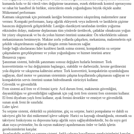
kumanda kolu ve iki vitesli vites değiştirme tasarımını, esnek elektronik kontrol operasyonu
ve rahat bir handfeel ile birlikte, sürücülerin emek yoğunluğunu büyük ölçüde azaltır.
Mükemmel performans
Katmanı sıkıştırmak için pnömatik lastiğin benimsenmesi sıkıştırılmış malzemelere zarar
vermez.
Kompakt performans, karşı ağırlık ekleyerek veya indirerek ve lastiklerin şişirme
basıncını değiştirerek geliştirilebilir.
Lastiğin elastikiyeti tarafından üretilen yoğurma
etkisinden dolayı, malzeme deplasmanı tüm yönlerde üretilecek, çatlaklar olmaksızın yoğun
bir yüzey oluşturacak ve bu da yolun hizmet ömrünü uzatacaktır.
Ön tekerleklerin salınım
mekanizmasını benimseyin.
Makine zorlu yollarda çalışırken, mekanizma, malzemelerin eşit
şekilde sıkıştırılmasını sağlayan düzgün zemin basıncını sağlar.
İsteğe bağlı uluslararası lider kızılötesi lastik ısıtma sistemi, kompaktörün su serpme
çalışmalarını gerçekleştirmez ve yolun yoğunluğunu ve hizmet ömrünü artırır.
Benzersiz yapısı
Şanzıman sistemi, hidrolik şanzımanı sonsuz değişken hızlarla benimser.
Tork
konvertörünün ve hız değişiminin başlangıcı, stabildir ve darbesizdir, kesme gerilmesini
yola düşürür ve sıkıştırma kalitesini arttırır.
Tork konvertörü, kompaktörün uyumluluğunu
sağlayan, dizel motor ve şanzıman sisteminin çalışma koşullarında çalışmasını sağlayan ve
kompaktörün servis ömrünü uzatan hidrodinamik sürücüyü kullanır.
Güvenlik ve güvenilirlik
Fren sistemi acil fren ve el frenini içerir.
Acil durum freni, makinenin güvenliğini,
dayanıklılığını ve güvenilirliğini sağlamak için yağ üstü fren sistemi fren sistemini kullanır.
El freni diyafram yaylı freni kullanır, ayak frenini destekler ve emniyet ve güvenilirlik
sunan ayak freni ile sınırlıdır.
Lider işlevi
Su serpme sistemi, elektrikli su püskürtme, güç su serpme, harici pompalama ve dahili su
takviyesi gibi bir dizi mükemmel işleve sahiptir.
Harici su kaynağı olmadığında, otomatik su
takviyesi fonksiyonu su deposuna karşı ağırlık suyu sağlayabilmektedir, bu da suyu geri
akan suya çevirmekte, bu da suyun makineyi aşındırmasını önler ve farklı işlerin
gereksinimlerini karşılar.
Ayarlanabilir aralıklı su serpme sistemi, farklı çalışma koşullarının gereksinimlerini karşılar,