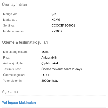
Ürün ayrıntıları
Menşe yeri:
Çin
Marka adı:
XCMG
Sertifika:
CCC/CE/ISO9001
Model numarası:
XP303K
Ödeme & teslimat koşulları
Min sipariş miktarı:
1Unit
Fiyat:
Anlaşılabilir
Ambalaj bilgileri:
Çıplak paket
Teslim süresi:
Ödeme mevduat sonra 20days
Ödeme koşulları:
LC / TT
Yetenek temini:
3000units/ay
Açıklama
Yol İnşaat Makinaları