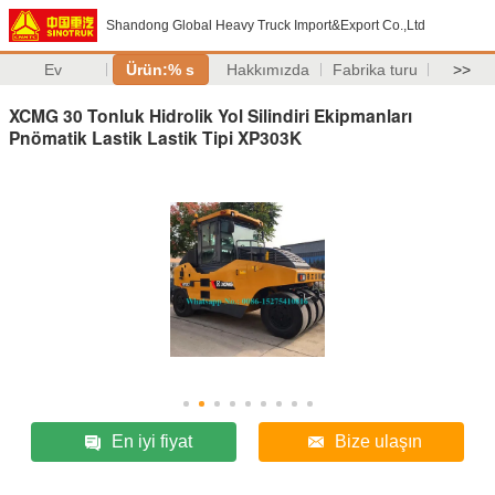
Shandong Global Heavy Truck Import&Export Co.,Ltd
Ev
Ürün:% s
Hakkımızda
Fabrika turu
>>
XCMG 30 Tonluk Hidrolik Yol Silindiri Ekipmanları
Pnömatik Lastik Lastik Tipi XP303K
En iyi fiyat
Bize ulaşın