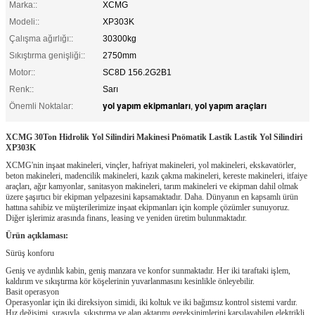
Marka::
XCMG
Modeli::
XP303K
Çalışma ağırlığı::
30300kg
Sıkıştırma genişliği::
2750mm
Motor::
SC8D 156.2G2B1
Renk::
Sarı
yol yapım ekipmanları
yol yapım araçları
Önemli Noktalar:
,
XCMG 30Ton Hidrolik Yol Silindiri Makinesi Pnömatik Lastik Lastik Yol Silindiri
XP303K
XCMG'nin inşaat makineleri, vinçler, hafriyat makineleri, yol makineleri, ekskavatörler,
beton makineleri, madencilik makineleri, kazık çakma makineleri, kereste makineleri, itfaiye
araçları, ağır kamyonlar, sanitasyon makineleri, tarım makineleri ve ekipman dahil olmak
üzere şaşırtıcı bir ekipman yelpazesini kapsamaktadır. Daha.
Dünyanın en kapsamlı ürün
hattına sahibiz ve müşterilerimize inşaat ekipmanları için komple çözümler sunuyoruz.
Diğer işlerimiz arasında finans, leasing ve yeniden üretim bulunmaktadır.
Ürün açıklaması:
Sürüş konforu
Geniş ve aydınlık kabin, geniş manzara ve konfor sunmaktadır.
Her iki taraftaki işlem,
kaldırım ve sıkıştırma kör köşelerinin yuvarlanmasını kesinlikle önleyebilir.
Basit operasyon
Operasyonlar için iki direksiyon simidi, iki koltuk ve iki bağımsız kontrol sistemi vardır.
Hız değişimi, sırasıyla, sıkıştırma ve alan aktarımı gereksinimlerini karşılayabilen elektrikli