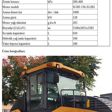
Zemin basıncı
kPa
200-460
Motor modeli
SC8D 156.2G2B1
Anma dönen hız
dev / dak
1800
Anma gücü
kW
128
Motor yağı tüketimi
g.kw/h
205
Boyutlar (UxGxY)
aa
5100x2851x3585
Su tankı kapasitesi
L
650
Hidrolik yağ tankı kapasitesi
L
100
Yakıt deposu kapasitesi
L
180
Ürün fotoğrafları: