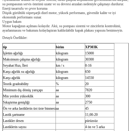
su pompasının servis ömrünü uzatır ve su devresi arızaları nedeniyle çalışmayı durdurur.
Enerji tasarrufu ve çevre koruma
Düşük gürültülü süperşarjlı dizel motor, yüksek performans, güvenilir kalite ve iyi
ekonomik performans sunar.
Uygun bakım
Motor kapağının açılması kolaydır.
Akü, su pompası sistemi ve zincirlerin kontrolünü,
ayarlanmasını ve bakımını kolaylaştıran kaldırılabilir kapak plakası yapısını benimseyin.
Detaylı Özellikler:
tip
birim
XP303K
İşletim ağırlığı
kilogram
15000
Maksimum çalışma ağırlığı
kilogram
30300
Seyahat Hızı, İleri
km / s
0-16
Karşı ağırlık su ağırlığı
kilogram
650
Karşı ağırlık
kilogram
14550
Teorik gradeability
%
20
Minimum dış dönüş yarıçapı
aa
7820
Min yerden yükseklik
aa
300
Sıkıştırma genişliği
aa
2750
Ön ve arka lastiklerin üst üste binmesi
aa
45
Lastik şartname
11,00-20
Lastikler desen
pürüzsüz
Lastiklerin sayısı
4 ön ve 5 arka