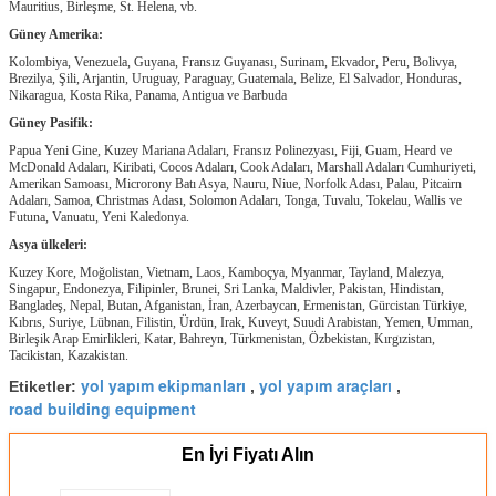
Mauritius, Birleşme, St. Helena, vb.
Güney Amerika:
Kolombiya, Venezuela, Guyana, Fransız Guyanası, Surinam, Ekvador, Peru, Bolivya,
Brezilya, Şili, Arjantin, Uruguay, Paraguay, Guatemala, Belize, El Salvador, Honduras,
Nikaragua, Kosta Rika, Panama, Antigua ve Barbuda
Güney Pasifik:
Papua Yeni Gine, Kuzey Mariana Adaları, Fransız Polinezyası, Fiji, Guam, Heard ve
McDonald Adaları, Kiribati, Cocos Adaları, Cook Adaları, Marshall Adaları Cumhuriyeti,
Amerikan Samoası, Microrony Batı Asya, Nauru, Niue, Norfolk Adası, Palau, Pitcairn
Adaları, Samoa, Christmas Adası, Solomon Adaları, Tonga, Tuvalu, Tokelau, Wallis ve
Futuna, Vanuatu, Yeni Kaledonya.
Asya ülkeleri:
Kuzey Kore, Moğolistan, Vietnam, Laos, Kamboçya, Myanmar, Tayland, Malezya,
Singapur, Endonezya, Filipinler, Brunei, Sri Lanka, Maldivler, Pakistan, Hindistan,
Bangladeş, Nepal, Butan, Afganistan, İran, Azerbaycan, Ermenistan, Gürcistan Türkiye,
Kıbrıs, Suriye, Lübnan, Filistin, Ürdün, Irak, Kuveyt, Suudi Arabistan, Yemen, Umman,
Birleşik Arap Emirlikleri, Katar, Bahreyn, Türkmenistan, Özbekistan, Kırgızistan,
Tacikistan, Kazakistan.
yol yapım ekipmanları
yol yapım araçları
Etiketler:
,
,
road building equipment
En İyi Fiyatı Alın